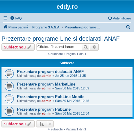
eddy.ro
FAQ
Autentificare
C
Prima pagină
Programe S.A.G.A.
Prezentare programe Line si declaratii ANAF
ă
Prezentare programe Line si declaratii ANAF
u
Căutare
Căutare avansată
Subiect nou
t
4 subiecte • Pagina
1
din
1
a
Subiecte
r
e
Prezentare program declaratii ANAF
Ultimul mesaj de
admin
«
Joi 25 Iun 2015 11:35
Prezentare program MarketLine
Ultimul mesaj de
admin
«
Sâm 30 Mai 2015 12:59
Prezentare program PubLine Mobile
Ultimul mesaj de
admin
«
Sâm 30 Mai 2015 12:45
Prezentare program PubLine
Ultimul mesaj de
admin
«
Sâm 30 Mai 2015 12:34
Subiect nou
4 subiecte • Pagina
1
din
1