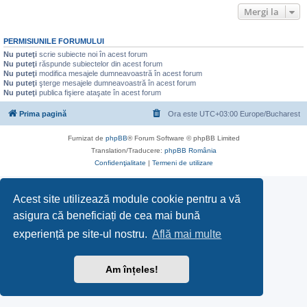
Mergi la
PERMISIUNILE FORUMULUI
Nu puteţi
scrie subiecte noi în acest forum
Nu puteţi
răspunde subiectelor din acest forum
Nu puteţi
modifica mesajele dumneavoastră în acest forum
Nu puteţi
şterge mesajele dumneavoastră în acest forum
Nu puteţi
publica fişiere ataşate în acest forum
Prima pagină
Ora este UTC+03:00 Europe/Bucharest
Furnizat de
phpBB
® Forum Software © phpBB Limited
Translation/Traducere:
phpBB România
Confidenţialitate
|
Termeni de utilizare
Acest site utilizează module cookie pentru a vă
asigura că beneficiați de cea mai bună
experiență pe site-ul nostru.
Află mai multe
Am înțeles!