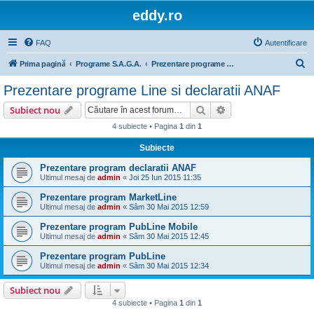
eddy.ro
FAQ
Autentificare
C
Prima pagină
Programe S.A.G.A.
Prezentare programe Line si declaratii ANAF
ă
Prezentare programe Line si declaratii ANAF
u
Căutare
Căutare avansată
Subiect nou
t
4 subiecte • Pagina
1
din
1
a
Subiecte
r
e
Prezentare program declaratii ANAF
Ultimul mesaj de
admin
«
Joi 25 Iun 2015 11:35
Prezentare program MarketLine
Ultimul mesaj de
admin
«
Sâm 30 Mai 2015 12:59
Prezentare program PubLine Mobile
Ultimul mesaj de
admin
«
Sâm 30 Mai 2015 12:45
Prezentare program PubLine
Ultimul mesaj de
admin
«
Sâm 30 Mai 2015 12:34
Subiect nou
4 subiecte • Pagina
1
din
1