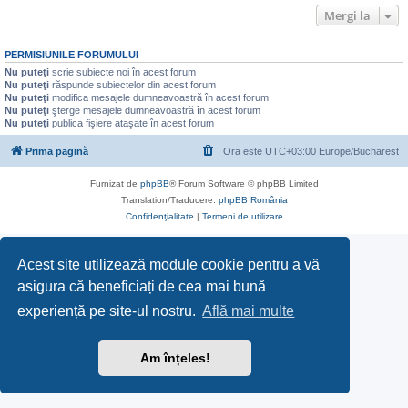
Mergi la
PERMISIUNILE FORUMULUI
Nu puteţi
scrie subiecte noi în acest forum
Nu puteţi
răspunde subiectelor din acest forum
Nu puteţi
modifica mesajele dumneavoastră în acest forum
Nu puteţi
şterge mesajele dumneavoastră în acest forum
Nu puteţi
publica fişiere ataşate în acest forum
Prima pagină
Ora este UTC+03:00 Europe/Bucharest
Furnizat de
phpBB
® Forum Software © phpBB Limited
Translation/Traducere:
phpBB România
Confidenţialitate
|
Termeni de utilizare
Acest site utilizează module cookie pentru a vă
asigura că beneficiați de cea mai bună
experiență pe site-ul nostru.
Află mai multe
Am înțeles!