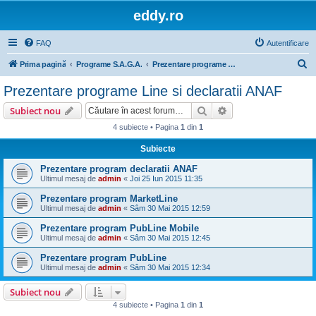
eddy.ro
FAQ
Autentificare
C
Prima pagină
Programe S.A.G.A.
Prezentare programe Line si declaratii ANAF
ă
Prezentare programe Line si declaratii ANAF
u
Căutare
Căutare avansată
Subiect nou
t
4 subiecte • Pagina
1
din
1
a
Subiecte
r
e
Prezentare program declaratii ANAF
Ultimul mesaj de
admin
«
Joi 25 Iun 2015 11:35
Prezentare program MarketLine
Ultimul mesaj de
admin
«
Sâm 30 Mai 2015 12:59
Prezentare program PubLine Mobile
Ultimul mesaj de
admin
«
Sâm 30 Mai 2015 12:45
Prezentare program PubLine
Ultimul mesaj de
admin
«
Sâm 30 Mai 2015 12:34
Subiect nou
4 subiecte • Pagina
1
din
1