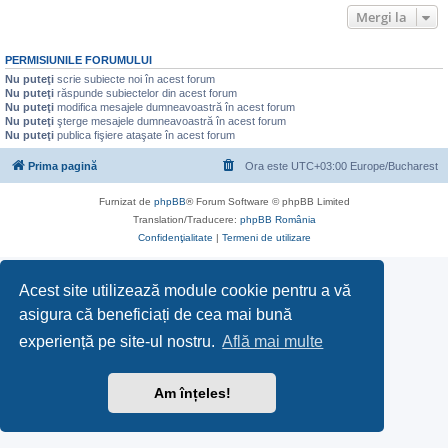
Mergi la
PERMISIUNILE FORUMULUI
Nu puteţi
scrie subiecte noi în acest forum
Nu puteţi
răspunde subiectelor din acest forum
Nu puteţi
modifica mesajele dumneavoastră în acest forum
Nu puteţi
şterge mesajele dumneavoastră în acest forum
Nu puteţi
publica fişiere ataşate în acest forum
Prima pagină
Ora este UTC+03:00 Europe/Bucharest
Furnizat de
phpBB
® Forum Software © phpBB Limited
Translation/Traducere:
phpBB România
Confidenţialitate
|
Termeni de utilizare
Acest site utilizează module cookie pentru a vă
asigura că beneficiați de cea mai bună
experiență pe site-ul nostru.
Află mai multe
Am înțeles!