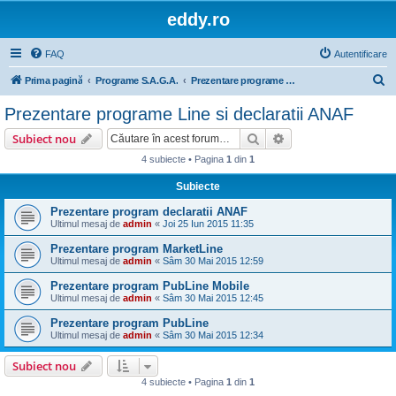
eddy.ro
FAQ
Autentificare
C
Prima pagină
Programe S.A.G.A.
Prezentare programe Line si declaratii ANAF
ă
Prezentare programe Line si declaratii ANAF
u
Căutare
Căutare avansată
Subiect nou
t
4 subiecte • Pagina
1
din
1
a
Subiecte
r
e
Prezentare program declaratii ANAF
Ultimul mesaj de
admin
«
Joi 25 Iun 2015 11:35
Prezentare program MarketLine
Ultimul mesaj de
admin
«
Sâm 30 Mai 2015 12:59
Prezentare program PubLine Mobile
Ultimul mesaj de
admin
«
Sâm 30 Mai 2015 12:45
Prezentare program PubLine
Ultimul mesaj de
admin
«
Sâm 30 Mai 2015 12:34
Subiect nou
4 subiecte • Pagina
1
din
1