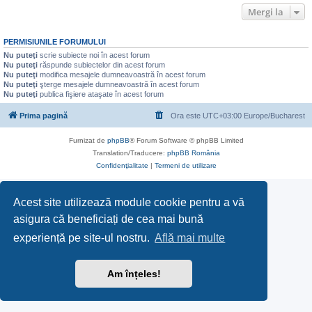
Mergi la
PERMISIUNILE FORUMULUI
Nu puteţi
scrie subiecte noi în acest forum
Nu puteţi
răspunde subiectelor din acest forum
Nu puteţi
modifica mesajele dumneavoastră în acest forum
Nu puteţi
şterge mesajele dumneavoastră în acest forum
Nu puteţi
publica fişiere ataşate în acest forum
Prima pagină
Ora este UTC+03:00 Europe/Bucharest
Furnizat de
phpBB
® Forum Software © phpBB Limited
Translation/Traducere:
phpBB România
Confidenţialitate
|
Termeni de utilizare
Acest site utilizează module cookie pentru a vă
asigura că beneficiați de cea mai bună
experiență pe site-ul nostru.
Află mai multe
Am înțeles!