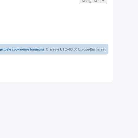
Mergi la
ge toate cookie-urile forumului
Ora este UTC+03:00 Europe/Bucharest