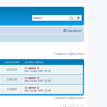
Căutare
Căutare avansată
Autentificare
3 subiecte • Pagina
1
din
1
VIZUALIZĂRI
ULTIMUL MESAJ
de
admin
223184
Mar 10 Apr 2007 22:50
de
admin
156330
Mar 10 Apr 2007 22:50
de
admin
233690
Mar 10 Apr 2007 22:49
3 subiecte • Pagina
1
din
1