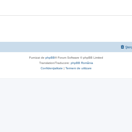
Şter
Furnizat de
phpBB
® Forum Software © phpBB Limited
Translation/Traducere:
phpBB România
Confidenţialitate
|
Termeni de utilizare