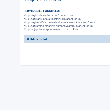
Înapoi la indexul forumului
PERMISIUNILE FORUMULUI
Nu puteţi
scrie subiecte noi în acest forum
Nu puteţi
răspunde subiectelor din acest forum
Nu puteţi
modifica mesajele dumneavoastră în acest forum
Nu puteţi
şterge mesajele dumneavoastră în acest forum
Nu puteţi
publica fişiere ataşate în acest forum
Prima pagină