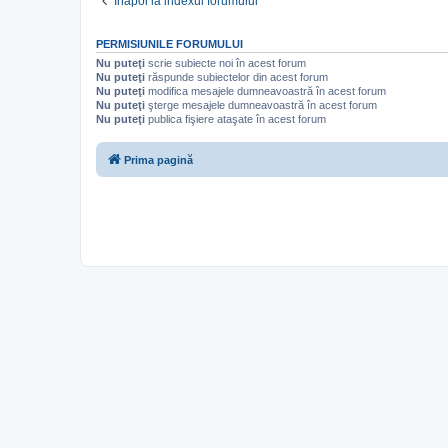
Înapoi la indexul forumului
PERMISIUNILE FORUMULUI
Nu puteţi
scrie subiecte noi în acest forum
Nu puteţi
răspunde subiectelor din acest forum
Nu puteţi
modifica mesajele dumneavoastră în acest forum
Nu puteţi
şterge mesajele dumneavoastră în acest forum
Nu puteţi
publica fişiere ataşate în acest forum
Prima pagină