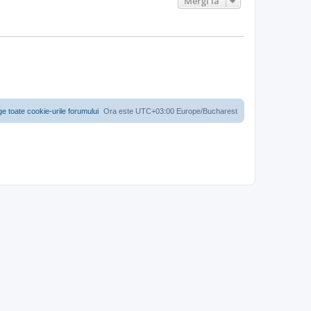
Mergi la
ge toate cookie-urile forumului
Ora este UTC+03:00 Europe/Bucharest