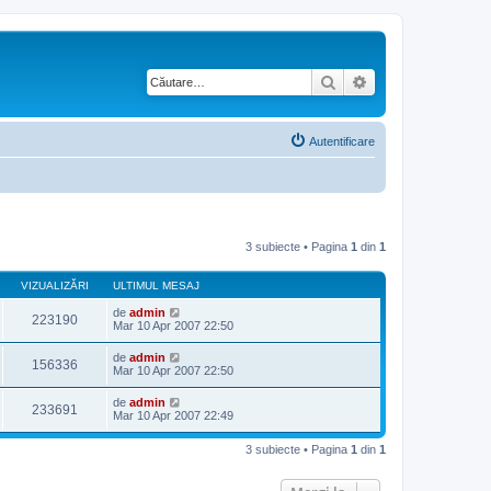
Căutare
Căutare avansată
Autentificare
3 subiecte • Pagina
1
din
1
VIZUALIZĂRI
ULTIMUL MESAJ
de
admin
223190
Mar 10 Apr 2007 22:50
de
admin
156336
Mar 10 Apr 2007 22:50
de
admin
233691
Mar 10 Apr 2007 22:49
3 subiecte • Pagina
1
din
1