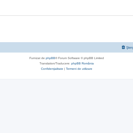
Şter
Furnizat de
phpBB
® Forum Software © phpBB Limited
Translation/Traducere:
phpBB România
Confidenţialitate
|
Termeni de utilizare