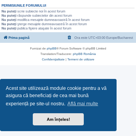
PERMISIUNILE FORUMULUI
Nu puteţi
scrie subiecte noi în acest forum
Nu puteţi
răspunde subiectelor din acest forum
Nu puteţi
modifica mesajele dumneavoastră în acest forum
Nu puteţi
şterge mesajele dumneavoastră în acest forum
Nu puteţi
publica fişiere ataşate în acest forum
Prima pagină
Ora este UTC+03:00 Europe/Bucharest
Furnizat de
phpBB
® Forum Software © phpBB Limited
Translation/Traducere:
phpBB România
Confidenţialitate
|
Termeni de utilizare
Acest site utilizează module cookie pentru a vă
asigura că beneficiați de cea mai bună
experiență pe site-ul nostru.
Află mai multe
Am înțeles!