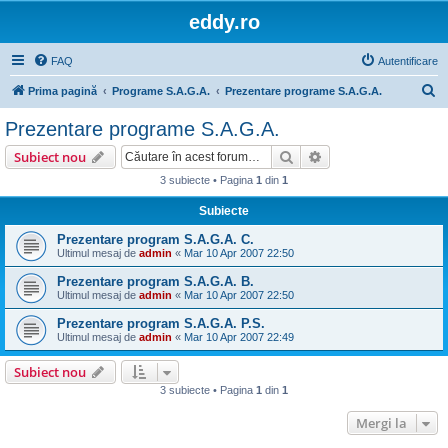
eddy.ro
FAQ
Autentificare
C
Prima pagină
Programe S.A.G.A.
Prezentare programe S.A.G.A.
ă
Prezentare programe S.A.G.A.
u
Căutare
Căutare avansată
Subiect nou
t
3 subiecte • Pagina
1
din
1
a
Subiecte
r
e
Prezentare program S.A.G.A. C.
Ultimul mesaj de
admin
«
Mar 10 Apr 2007 22:50
Prezentare program S.A.G.A. B.
Ultimul mesaj de
admin
«
Mar 10 Apr 2007 22:50
Prezentare program S.A.G.A. P.S.
Ultimul mesaj de
admin
«
Mar 10 Apr 2007 22:49
Subiect nou
3 subiecte • Pagina
1
din
1
Mergi la