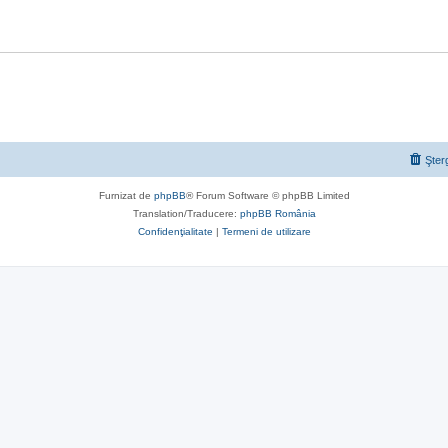
Şter
Furnizat de
phpBB
® Forum Software © phpBB Limited
Translation/Traducere:
phpBB România
Confidenţialitate
|
Termeni de utilizare