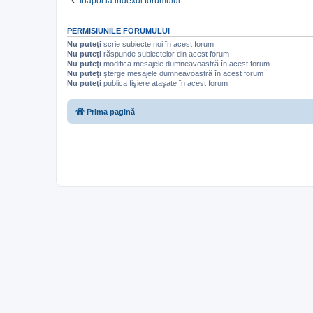
Înapoi la indexul forumului
PERMISIUNILE FORUMULUI
Nu puteţi
scrie subiecte noi în acest forum
Nu puteţi
răspunde subiectelor din acest forum
Nu puteţi
modifica mesajele dumneavoastră în acest forum
Nu puteţi
şterge mesajele dumneavoastră în acest forum
Nu puteţi
publica fişiere ataşate în acest forum
Prima pagină