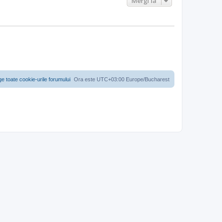
Mergi la
ge toate cookie-urile forumului
Ora este UTC+03:00 Europe/Bucharest