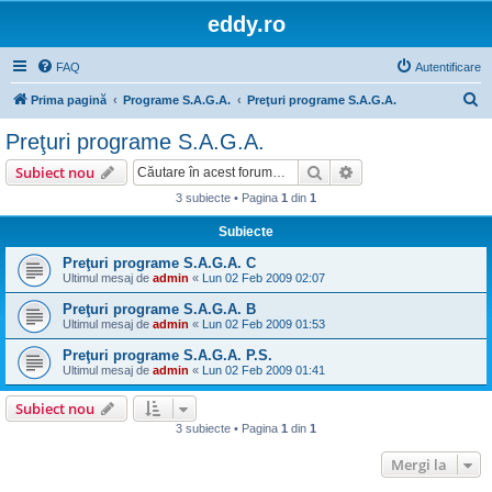
eddy.ro
FAQ
Autentificare
C
Prima pagină
Programe S.A.G.A.
Preţuri programe S.A.G.A.
ă
Preţuri programe S.A.G.A.
u
Căutare
Căutare avansată
Subiect nou
t
3 subiecte • Pagina
1
din
1
a
Subiecte
r
e
Preţuri programe S.A.G.A. C
Ultimul mesaj de
admin
«
Lun 02 Feb 2009 02:07
Preţuri programe S.A.G.A. B
Ultimul mesaj de
admin
«
Lun 02 Feb 2009 01:53
Preţuri programe S.A.G.A. P.S.
Ultimul mesaj de
admin
«
Lun 02 Feb 2009 01:41
Subiect nou
3 subiecte • Pagina
1
din
1
Mergi la