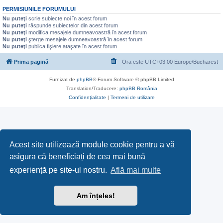
PERMISIUNILE FORUMULUI
Nu puteţi
scrie subiecte noi în acest forum
Nu puteţi
răspunde subiectelor din acest forum
Nu puteţi
modifica mesajele dumneavoastră în acest forum
Nu puteţi
şterge mesajele dumneavoastră în acest forum
Nu puteţi
publica fişiere ataşate în acest forum
Prima pagină
Ora este UTC+03:00 Europe/Bucharest
Furnizat de
phpBB
® Forum Software © phpBB Limited
Translation/Traducere:
phpBB România
Confidenţialitate
|
Termeni de utilizare
Acest site utilizează module cookie pentru a vă
asigura că beneficiați de cea mai bună
experiență pe site-ul nostru.
Află mai multe
Am înțeles!