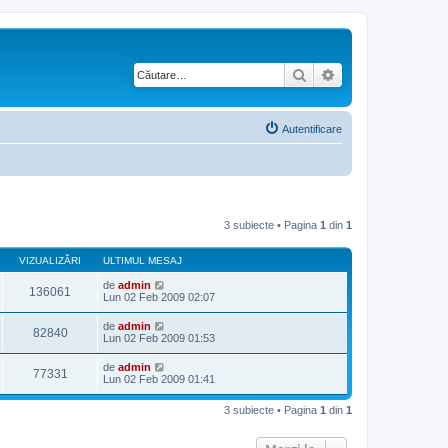
Căutare
Căutare avansată
Autentificare
3 subiecte • Pagina
1
din
1
VIZUALIZĂRI
ULTIMUL MESAJ
de
admin
136061
Lun 02 Feb 2009 02:07
de
admin
82840
Lun 02 Feb 2009 01:53
de
admin
77331
Lun 02 Feb 2009 01:41
3 subiecte • Pagina
1
din
1