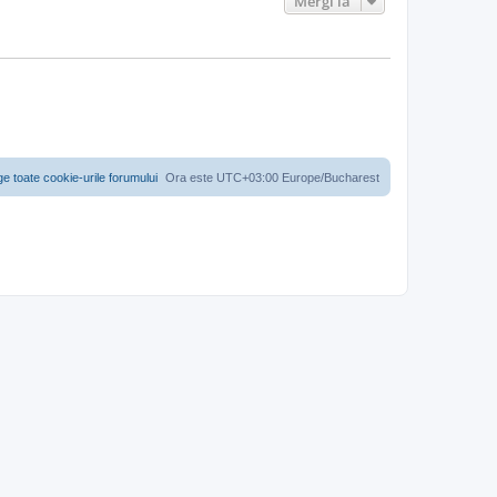
Mergi la
ge toate cookie-urile forumului
Ora este UTC+03:00 Europe/Bucharest