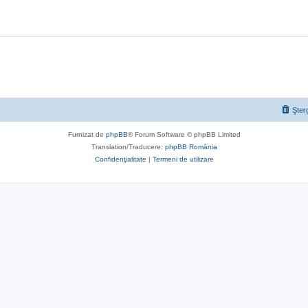
Şter
Furnizat de
phpBB
® Forum Software © phpBB Limited
Translation/Traducere:
phpBB România
Confidenţialitate
|
Termeni de utilizare