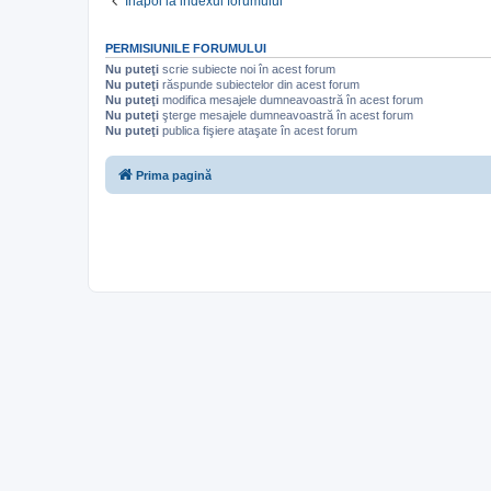
Înapoi la indexul forumului
PERMISIUNILE FORUMULUI
Nu puteţi
scrie subiecte noi în acest forum
Nu puteţi
răspunde subiectelor din acest forum
Nu puteţi
modifica mesajele dumneavoastră în acest forum
Nu puteţi
şterge mesajele dumneavoastră în acest forum
Nu puteţi
publica fişiere ataşate în acest forum
Prima pagină