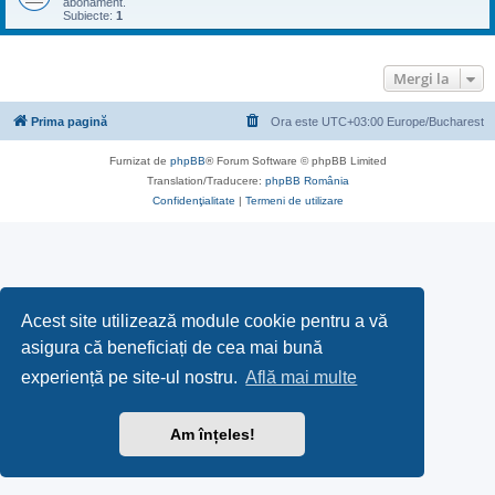
abonament.
Subiecte:
1
Mergi la
Prima pagină
Ora este UTC+03:00 Europe/Bucharest
Furnizat de
phpBB
® Forum Software © phpBB Limited
Translation/Traducere:
phpBB România
Confidenţialitate
|
Termeni de utilizare
Acest site utilizează module cookie pentru a vă
asigura că beneficiați de cea mai bună
experiență pe site-ul nostru.
Află mai multe
Am înțeles!