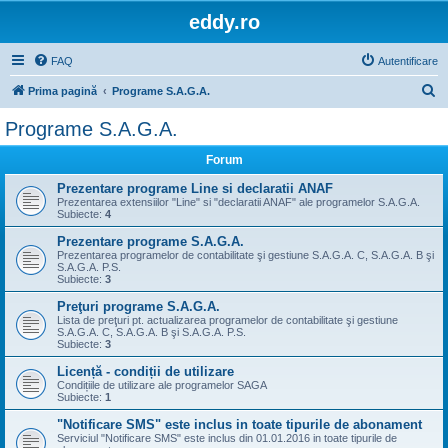
eddy.ro
FAQ
Autentificare
C
Prima pagină
Programe S.A.G.A.
ă
Programe S.A.G.A.
u
Forum
t
a
Prezentare programe Line si declaratii ANAF
Prezentarea extensiilor "Line" si "declaratii ANAF" ale programelor S.A.G.A.
r
Subiecte:
4
e
Prezentare programe S.A.G.A.
Prezentarea programelor de contabilitate şi gestiune S.A.G.A. C, S.A.G.A. B şi
S.A.G.A. P.S.
Subiecte:
3
Preţuri programe S.A.G.A.
Lista de preţuri pt. actualizarea programelor de contabilitate şi gestiune
S.A.G.A. C, S.A.G.A. B şi S.A.G.A. P.S.
Subiecte:
3
Licență - condiții de utilizare
Condițiile de utilizare ale programelor SAGA
Subiecte:
1
"Notificare SMS" este inclus in toate tipurile de abonament
Serviciul "Notificare SMS" este inclus din 01.01.2016 in toate tipurile de