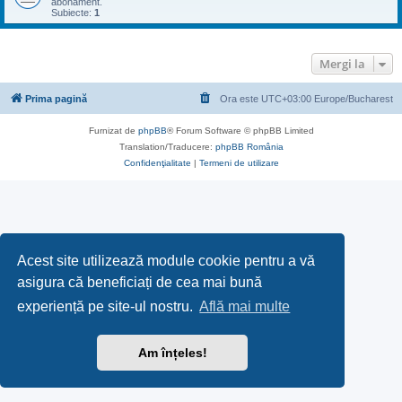
abonament.
Subiecte:
1
Mergi la
Prima pagină
Ora este UTC+03:00 Europe/Bucharest
Furnizat de
phpBB
® Forum Software © phpBB Limited
Translation/Traducere:
phpBB România
Confidenţialitate
|
Termeni de utilizare
Acest site utilizează module cookie pentru a vă
asigura că beneficiați de cea mai bună
experiență pe site-ul nostru.
Află mai multe
Am înțeles!