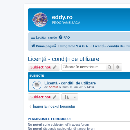
eddy.ro
PROGRAME SAGA
Legături rapide
FAQ
Prima pagină
Programe S.A.G.A.
Licență - condiții de util
Licență - condiții de utilizare
Căutare
Căut
Subiect nou
SUBIECTE
Licență - condiții de utilizare
de
admin
»
Dum 11 Ian 2015 14:04
Subiect nou
Înapoi la indexul forumului
PERMISIUNILE FORUMULUI
Nu puteţi
scrie subiecte noi în acest forum
Nu puteţi
răspunde subiectelor din acest forum