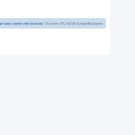
ge toate cookie-urile forumului
Ora este UTC+03:00 Europe/Bucharest