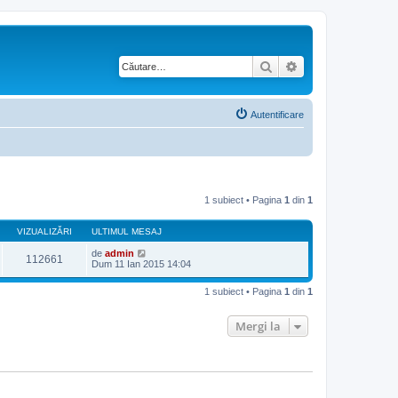
Căutare
Căutare avansată
Autentificare
1 subiect • Pagina
1
din
1
VIZUALIZĂRI
ULTIMUL MESAJ
de
admin
112661
Dum 11 Ian 2015 14:04
1 subiect • Pagina
1
din
1
Mergi la