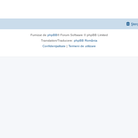
Şter
Furnizat de
phpBB
® Forum Software © phpBB Limited
Translation/Traducere:
phpBB România
Confidenţialitate
|
Termeni de utilizare