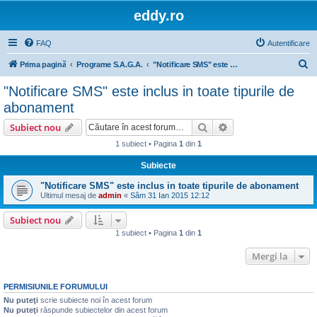
eddy.ro
FAQ
Autentificare
C
Prima pagină
Programe S.A.G.A.
"Notificare SMS" este inclus in toate tipurile de abonament
ă
"Notificare SMS" este inclus in toate tipurile de
u
abonament
t
Căutare
Căutare avansată
Subiect nou
a
1 subiect • Pagina
1
din
1
r
Subiecte
e
"Notificare SMS" este inclus in toate tipurile de abonament
Ultimul mesaj de
admin
«
Sâm 31 Ian 2015 12:12
Subiect nou
1 subiect • Pagina
1
din
1
Mergi la
PERMISIUNILE FORUMULUI
Nu puteţi
scrie subiecte noi în acest forum
Nu puteţi
răspunde subiectelor din acest forum