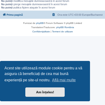
Nu puteţi
modifica mesajele dumneavoastră în acest forum
Nu puteţi
şterge mesajele dumneavoastră în acest forum
Nu puteţi
publica fişiere ataşate în acest forum
Prima pagină
Ora este UTC+03:00 Europe/Bucharest
Furnizat de
phpBB
® Forum Software © phpBB Limited
Translation/Traducere:
phpBB România
Confidenţialitate
|
Termeni de utilizare
Acest site utilizează module cookie pentru a vă
asigura că beneficiați de cea mai bună
experiență pe site-ul nostru.
Află mai multe
Am înțeles!