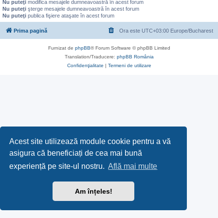
Nu puteţi
modifica mesajele dumneavoastră în acest forum
Nu puteţi
şterge mesajele dumneavoastră în acest forum
Nu puteţi
publica fişiere ataşate în acest forum
Prima pagină
Ora este UTC+03:00 Europe/Bucharest
Furnizat de
phpBB
® Forum Software © phpBB Limited
Translation/Traducere:
phpBB România
Confidenţialitate
|
Termeni de utilizare
Acest site utilizează module cookie pentru a vă
asigura că beneficiați de cea mai bună
experiență pe site-ul nostru.
Află mai multe
Am înțeles!