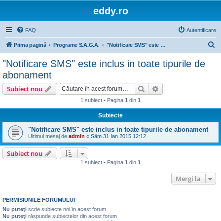
eddy.ro
FAQ
Autentificare
C
Prima pagină
Programe S.A.G.A.
"Notificare SMS" este inclus in toate tipurile de abonament
ă
"Notificare SMS" este inclus in toate tipurile de
u
abonament
t
Căutare
Căutare avansată
Subiect nou
a
1 subiect • Pagina
1
din
1
r
Subiecte
e
"Notificare SMS" este inclus in toate tipurile de abonament
Ultimul mesaj de
admin
«
Sâm 31 Ian 2015 12:12
Subiect nou
1 subiect • Pagina
1
din
1
Mergi la
PERMISIUNILE FORUMULUI
Nu puteţi
scrie subiecte noi în acest forum
Nu puteţi
răspunde subiectelor din acest forum