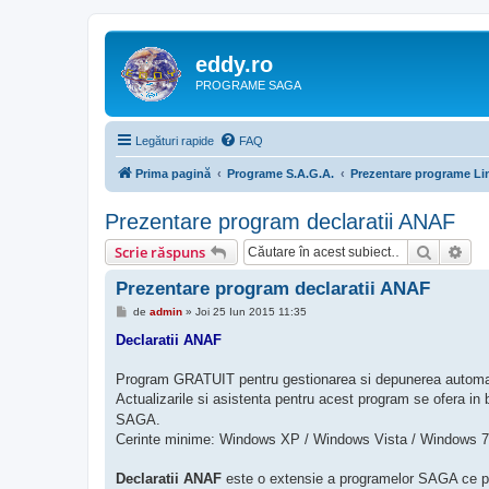
eddy.ro
PROGRAME SAGA
Legături rapide
FAQ
Prima pagină
Programe S.A.G.A.
Prezentare programe Lin
Prezentare program declaratii ANAF
Căutare
Cău
Scrie răspuns
Prezentare program declaratii ANAF
M
de
admin
»
Joi 25 Iun 2015 11:35
e
s
Declaratii ANAF
a
j
Program GRATUIT pentru gestionarea si depunerea automata 
Actualizarile si asistenta pentru acest program se ofera in
SAGA.
Cerinte minime: Windows XP / Windows Vista / Windows 7
Declaratii ANAF
este o extensie a programelor SAGA ce per