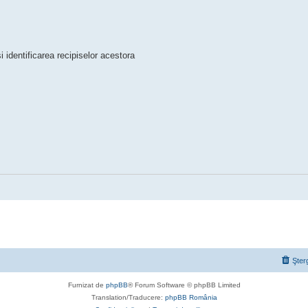
si identificarea recipiselor acestora
Şter
Furnizat de
phpBB
® Forum Software © phpBB Limited
Translation/Traducere:
phpBB România