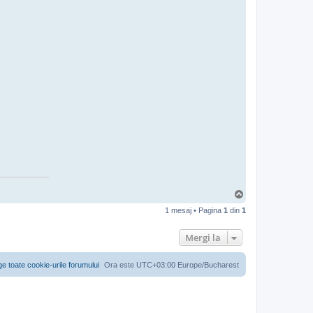
S
u
1 mesaj • Pagina
1
din
1
s
Mergi la
ge toate cookie-urile forumului
Ora este UTC+03:00 Europe/Bucharest