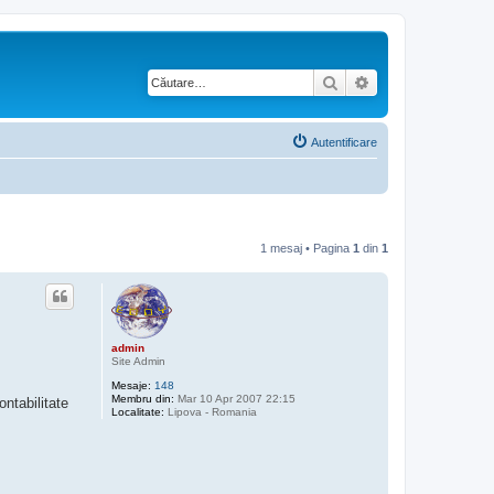
Căutare
Căutare avansată
Autentificare
1 mesaj • Pagina
1
din
1
admin
Site Admin
Mesaje:
148
Membru din:
Mar 10 Apr 2007 22:15
ntabilitate
Localitate:
Lipova - Romania