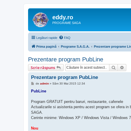
eddy.ro
PROGRAME SAGA
Legături rapide
FAQ
Prima pagină
Programe S.A.G.A.
Prezentare programe Lin
Prezentare program PubLine
Căutare
Cău
Scrie răspuns
Prezentare program PubLine
M
de
admin
»
Sâm 30 Mai 2015 12:34
e
s
PubLine
a
j
Program GRATUIT pentru baruri, restaurante, cafenele
Actualizarile si asistenta pentru acest program se ofera in
SAGA.
Cerinte minime: Windows XP / Windows Vista / Windows 7
Nou