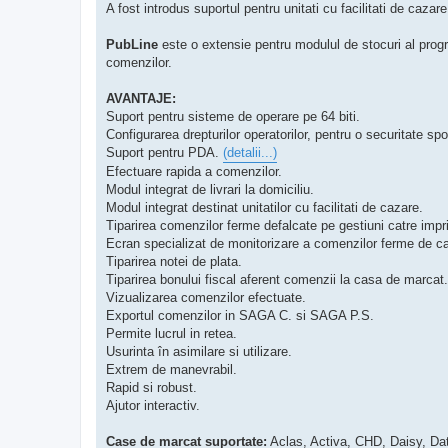
A fost introdus suportul pentru unitati cu facilitati de cazare
PubLine
este o extensie pentru modulul de stocuri al progr
comenzilor.
AVANTAJE:
Suport pentru sisteme de operare pe 64 biti.
Configurarea drepturilor operatorilor, pentru o securitate spo
Suport pentru PDA.
(detalii...)
Efectuare rapida a comenzilor.
Modul integrat de livrari la domiciliu.
Modul integrat destinat unitatilor cu facilitati de cazare.
Tiparirea comenzilor ferme defalcate pe gestiuni catre impr
Ecran specializat de monitorizare a comenzilor ferme de ca
Tiparirea notei de plata.
Tiparirea bonului fiscal aferent comenzii la casa de marcat.
Vizualizarea comenzilor efectuate.
Exportul comenzilor in SAGA C. si SAGA P.S.
Permite lucrul in retea.
Usurinta în asimilare si utilizare.
Extrem de manevrabil.
Rapid si robust.
Ajutor interactiv.
Case de marcat suportate:
Aclas, Activa, CHD, Daisy, Dat