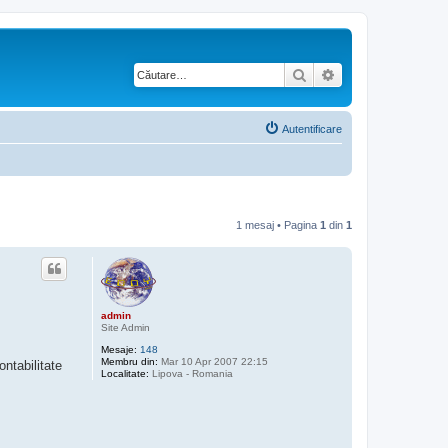
Căutare
Căutare avansată
Autentificare
1 mesaj • Pagina
1
din
1
admin
Site Admin
Mesaje:
148
Membru din:
Mar 10 Apr 2007 22:15
ntabilitate
Localitate:
Lipova - Romania