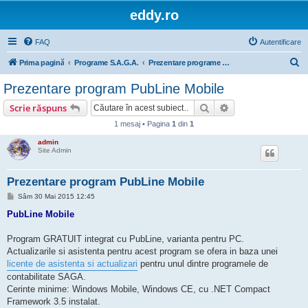
eddy.ro
FAQ
Autentificare
C
Prima pagină
Programe S.A.G.A.
Prezentare programe Line si declaratii ANAF
ă
Prezentare program PubLine Mobile
u
Căutare
Căutare avansată
Scrie răspuns
t
1 mesaj • Pagina
1
din
1
a
admin
r
Site Admin
e
Prezentare program PubLine Mobile
M
Sâm 30 Mai 2015 12:45
e
s
PubLine Mobile
a
j
Program GRATUIT integrat cu PubLine, varianta pentru PC.
Actualizarile si asistenta pentru acest program se ofera in baza unei
licente de asistenta si actualizari
pentru unul dintre programele de
contabilitate SAGA.
Cerinte minime: Windows Mobile, Windows CE, cu .NET Compact
Framework 3.5 instalat.