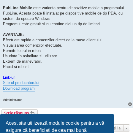
PubLine Mobile
este varianta pentru dispozitive mobile a programului
PubLine. Acesta poate fi instalat pe dispozitive mobile de tip PDA, cu
sistem de operare Windows.
Programul este gratuit si nu contine nici un tip de limitari.
AVANTAJE:
Efectuare rapida a comenzilor direct de la masa clientului.
Vizualizarea comenzilor efectuate.
Permite lucrul in retea.
Usurinta în asimilare si utilizare.
Extrem de manevrabil.
Rapid si robust.
Link-uri:
Site-ul producatorului
Download program
Administrator
Scrie răspuns
1 mesaj • Pagina
1
din
1
Acest site utilizează module cookie pentru a vă
Mergi la
asigura că beneficiați de cea mai bună