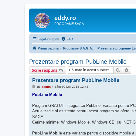
eddy.ro
PROGRAME SAGA
Legături rapide
FAQ
Prima pagină
Programe S.A.G.A.
Prezentare programe Lin
Prezentare program PubLine Mobile
Căutare
Cău
Scrie răspuns
Prezentare program PubLine Mobile
M
de
admin
»
Sâm 30 Mai 2015 12:45
e
s
PubLine Mobile
a
j
Program GRATUIT integrat cu PubLine, varianta pentru PC
Actualizarile si asistenta pentru acest program se ofera in
SAGA.
Cerinte minime: Windows Mobile, Windows CE, cu .NET Co
PubLine Mobile
este varianta pentru dispozitive mobile a 