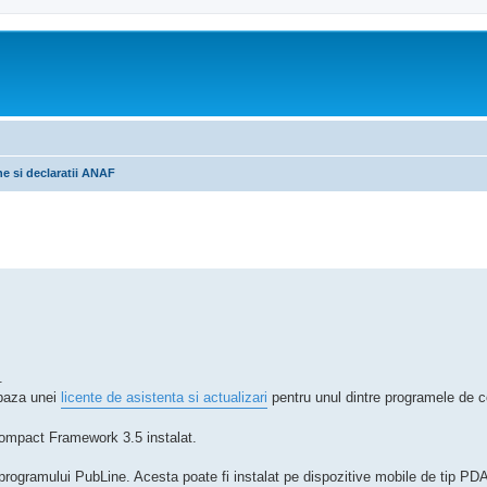
e si declaratii ANAF
tare avansată
.
 baza unei
licente de asistenta si actualizari
pentru unul dintre programele de co
mpact Framework 3.5 instalat.
programului PubLine. Acesta poate fi instalat pe dispozitive mobile de tip PD