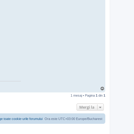
S
u
1 mesaj • Pagina
1
din
1
s
Mergi la
ge toate cookie-urile forumului
Ora este UTC+03:00 Europe/Bucharest