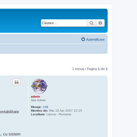
Căutare
Căutare avansată
Autentificare
1 mesaj • Pagina
1
din
1
admin
Site Admin
Mesaje:
148
Membru din:
Mar 10 Apr 2007 22:15
ntabilitate
Localitate:
Lipova - Romania
A, cu sistem