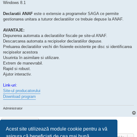
Windows 8.1
Declaratii ANAF
este o extensie a programelor SAGA ce permite
gestionarea unitara a tuturor declaratiilor ce trebuie depuse la ANAF.
AVANTAJE:
Depunerea automata a declaratiilor fiscale pe site-ul ANAF.
Descarcarea automata a recipiselor declaratiilor depuse.
Preluarea declaratiilor vechi din fisierele existente pe disc si identificarea
recipiselor acestora
Usurinta în asimilare si utilizare.
Extrem de manevrabil.
Rapid si robust.
Ajutor interactiv.
Link-uri:
Site-ul producatorului
Download program
Administrator
Scrie răspuns
1 mesaj • Pagina
1
din
1
Acest site utilizează module cookie pentru a vă
asigura că beneficiați de cea mai bună