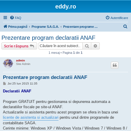
eddy.ro
FAQ
Autentificare
C
Prima pagină
Programe S.A.G.A.
Prezentare programe Line si declaratii ANAF
ă
Prezentare program declaratii ANAF
u
Căutare
Căutare avansată
Scrie răspuns
t
1 mesaj • Pagina
1
din
1
a
admin
r
Site Admin
e
Prezentare program declaratii ANAF
M
Joi 25 Iun 2015 11:35
e
s
Declaratii ANAF
a
j
Program GRATUIT pentru gestionarea si depunerea automata a
declaratiilor fiscale pe site-ul ANAF.
Actualizarile si asistenta pentru acest program se ofera in baza unei
licente de asistenta si actualizari
pentru unul dintre programele de
contabilitate SAGA.
Cerinte minime: Windows XP / Windows Vista / Windows 7 / Windows 8 /