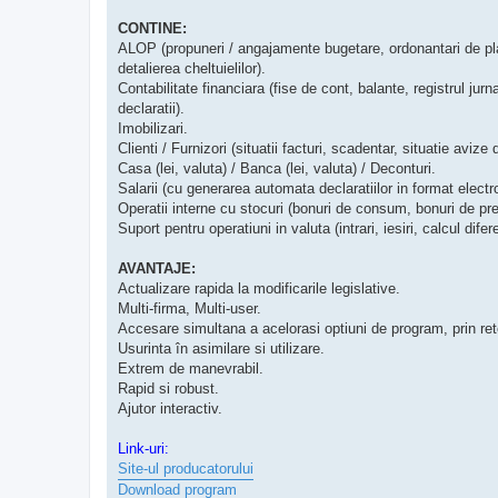
CONTINE:
ALOP (propuneri / angajamente bugetare, ordonantari de pla
detalierea cheltuielilor).
Contabilitate financiara (fise de cont, balante, registrul jurna
declaratii).
Imobilizari.
Clienti / Furnizori (situatii facturi, scadentar, situatie avize
Casa (lei, valuta) / Banca (lei, valuta) / Deconturi.
Salarii (cu generarea automata declaratiilor in format electro
Operatii interne cu stocuri (bonuri de consum, bonuri de pred
Suport pentru operatiuni in valuta (intrari, iesiri, calcul dife
AVANTAJE:
Actualizare rapida la modificarile legislative.
Multi-firma, Multi-user.
Accesare simultana a acelorasi optiuni de program, prin ret
Usurinta în asimilare si utilizare.
Extrem de manevrabil.
Rapid si robust.
Ajutor interactiv.
Link-uri:
Site-ul producatorului
Download program