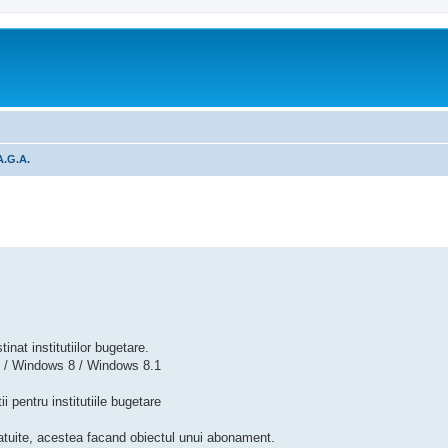
A.G.A.
tare avansată
inat institutiilor bugetare.
 / Windows 8 / Windows 8.1
i pentru institutiile bugetare
ratuite, acestea facand obiectul unui abonament.