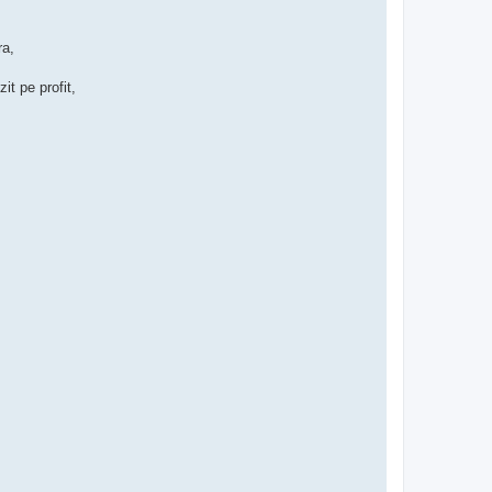
ra,
it pe profit,