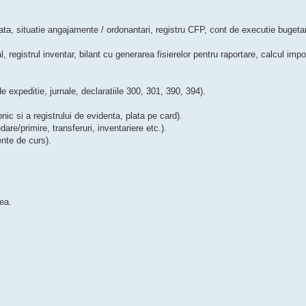
ta, situatie angajamente / ordonantari, registru CFP, cont de executie bugeta
l, registrul inventar, bilant cu generarea fisierelor pentru raportare, calcul impoz
 de expeditie, jurnale, declaratiile 300, 301, 390, 394).
nic si a registrului de evidenta, plata pe card).
are/primire, transferuri, inventariere etc.).
rente de curs).
ea.