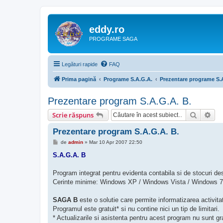
eddy.ro
PROGRAME SAGA
Legături rapide
FAQ
Prima pagină
Programe S.A.G.A.
Prezentare programe S.
Prezentare program S.A.G.A. B.
Căutare
Cău
Scrie răspuns
Prezentare program S.A.G.A. B.
M
de
admin
»
Mar 10 Apr 2007 22:50
e
s
S.A.G.A. B
a
j
Program integrat pentru evidenta contabila si de stocuri dest
Cerinte minime: Windows XP / Windows Vista / Windows 7
SAGA B
este o solutie care permite informatizarea activitati
Programul este gratuit* si nu contine nici un tip de limitari.
* Actualizarile si asistenta pentru acest program nu sunt g