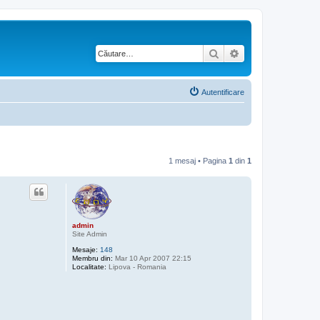
Căutare
Căutare avansată
Autentificare
1 mesaj • Pagina
1
din
1
admin
Site Admin
Mesaje:
148
Membru din:
Mar 10 Apr 2007 22:15
Localitate:
Lipova - Romania