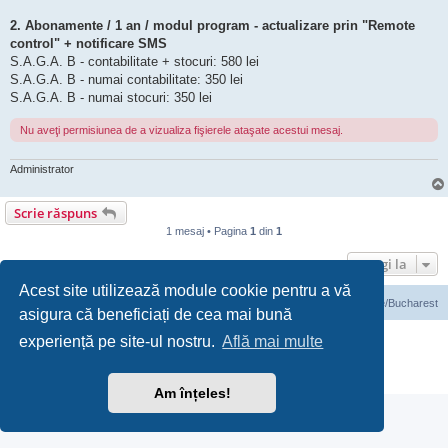
2. Abonamente / 1 an / modul program - actualizare prin "Remote
control" + notificare SMS
S.A.G.A. B - contabilitate + stocuri: 580 lei
S.A.G.A. B - numai contabilitate: 350 lei
S.A.G.A. B - numai stocuri: 350 lei
Nu aveţi permisiunea de a vizualiza fişierele ataşate acestui mesaj.
Administrator
Scrie răspuns
1 mesaj • Pagina
1
din
1
Mergi la
Acest site utilizează module cookie pentru a vă
Prima pagină
Ora este UTC+03:00 Europe/Bucharest
asigura că beneficiați de cea mai bună
Furnizat de
phpBB
® Forum Software © phpBB Limited
experiență pe site-ul nostru.
Află mai multe
Translation/Traducere:
phpBB România
Confidenţialitate
|
Termeni de utilizare
Am înțeles!