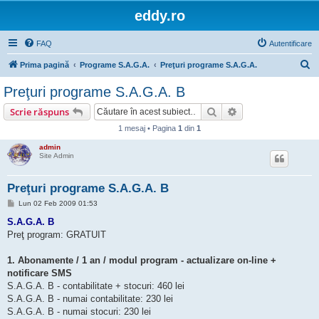
eddy.ro
FAQ
Autentificare
C
Prima pagină
Programe S.A.G.A.
Preţuri programe S.A.G.A.
ă
Preţuri programe S.A.G.A. B
u
Căutare
Căutare avansată
Scrie răspuns
t
1 mesaj • Pagina
1
din
1
a
admin
r
Site Admin
e
Preţuri programe S.A.G.A. B
M
Lun 02 Feb 2009 01:53
e
s
S.A.G.A. B
a
Preţ program: GRATUIT
j
1. Abonamente / 1 an / modul program - actualizare on-line +
notificare SMS
S.A.G.A. B - contabilitate + stocuri: 460 lei
S.A.G.A. B - numai contabilitate: 230 lei
S.A.G.A. B - numai stocuri: 230 lei