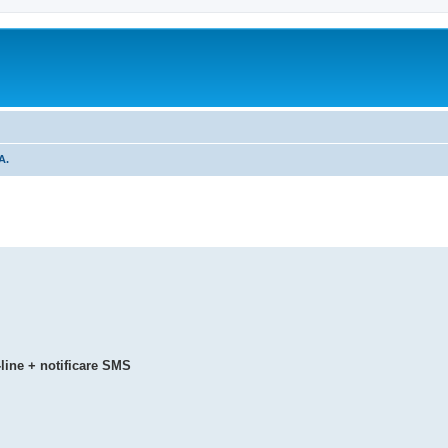
A.
tare avansată
line + notificare SMS