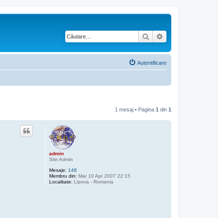
Căutare
Căutare avansată
Autentificare
1 mesaj • Pagina
1
din
1
admin
Site Admin
Mesaje:
148
Membru din:
Mar 10 Apr 2007 22:15
Localitate:
Lipova - Romania