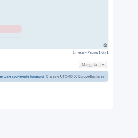
S
u
1 mesaj • Pagina
1
din
1
s
Mergi la
ge toate cookie-urile forumului
Ora este UTC+03:00 Europe/Bucharest