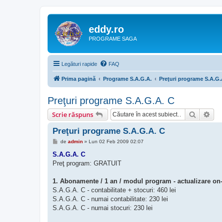
eddy.ro
PROGRAME SAGA
Legături rapide
FAQ
Prima pagină
Programe S.A.G.A.
Preţuri programe S.A.G.
Preţuri programe S.A.G.A. C
Căutare
Cău
Scrie răspuns
Preţuri programe S.A.G.A. C
M
de
admin
»
Lun 02 Feb 2009 02:07
e
s
S.A.G.A. C
a
Preţ program: GRATUIT
j
1. Abonamente / 1 an / modul program - actualizare on-
S.A.G.A. C - contabilitate + stocuri: 460 lei
S.A.G.A. C - numai contabilitate: 230 lei
S.A.G.A. C - numai stocuri: 230 lei