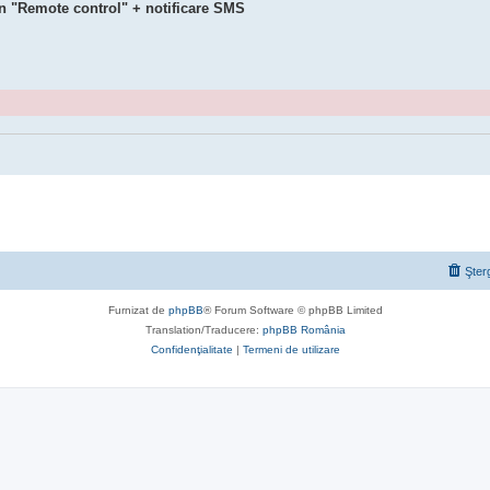
in "Remote control" + notificare SMS
Şter
Furnizat de
phpBB
® Forum Software © phpBB Limited
Translation/Traducere:
phpBB România
Confidenţialitate
|
Termeni de utilizare