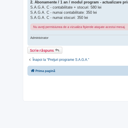
2. Abonamente / 1 an / modul program - actualizare pr
S.A.G.A. C - contabilitate + stocuri: 580 lei
S.A.G.A. C - numai contabilitate: 350 lei
S.A.G.A. C - numai stocuri: 350 lei
Nu aveţi permisiunea de a vizualiza fişierele ataşate acestui mesaj.
Administrator
Scrie răspuns
Înapoi la “Preţuri programe S.A.G.A.”
Prima pagină