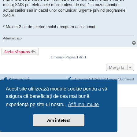
mesaj SMS pe telefoanele mobile alese de dvs.* in cazul aparitiei
actualizarilor sau in cazul unor comunicari urgente privind programele
SAGA.
* Maxim 2 nr. de telefon mobil / program achizitionat
Administrator
Scrie răspuns
1 mesaj • Pagina
1
din
1
Mergi la
Prima pagină
Ora este UTC+03:00 Europe/Bucharest
Acest site utilizează module cookie pentru a vă
Furnizat de
phpBB
® Forum Software © phpBB Limited
asigura că beneficiați de cea mai bună
Translation/Traducere:
phpBB România
Confidenţialitate
|
Termeni de utilizare
experiență pe site-ul nostru.
Află mai multe
Am înțeles!