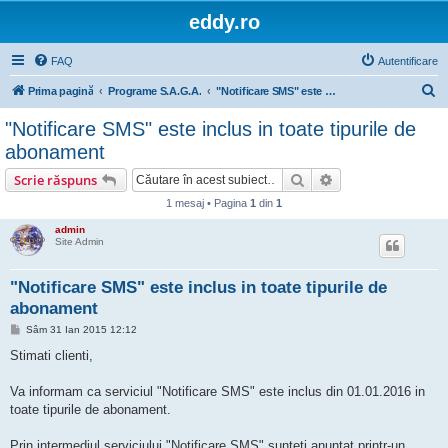
eddy.ro
FAQ
Autentificare
C
Prima pagină
Programe S.A.G.A.
"Notificare SMS" este inclus in toate tipurile de abonament
ă
"Notificare SMS" este inclus in toate tipurile de
u
abonament
t
Căutare
Căutare avansată
Scrie răspuns
a
1 mesaj • Pagina
1
din
1
r
admin
e
Site Admin
"Notificare SMS" este inclus in toate tipurile de
abonament
M
Sâm 31 Ian 2015 12:12
e
s
Stimati clienti,
a
j
Va informam ca serviciul "Notificare SMS" este inclus din 01.01.2016 in
toate tipurile de abonament.
Prin intermediul serviciului "Notificare SMS" sunteti anuntat printr-un