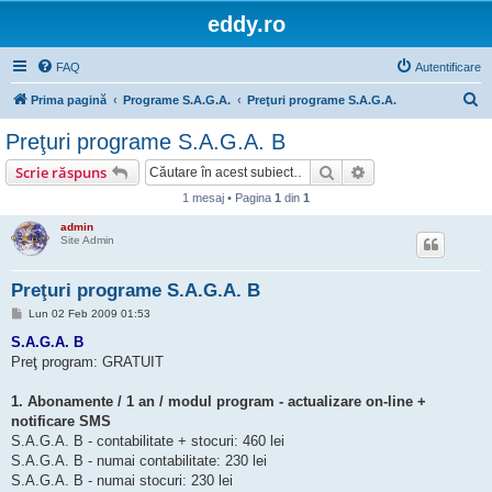
eddy.ro
FAQ
Autentificare
C
Prima pagină
Programe S.A.G.A.
Preţuri programe S.A.G.A.
ă
Preţuri programe S.A.G.A. B
u
Căutare
Căutare avansată
Scrie răspuns
t
1 mesaj • Pagina
1
din
1
a
admin
r
Site Admin
e
Preţuri programe S.A.G.A. B
M
Lun 02 Feb 2009 01:53
e
s
S.A.G.A. B
a
Preţ program: GRATUIT
j
1. Abonamente / 1 an / modul program - actualizare on-line +
notificare SMS
S.A.G.A. B - contabilitate + stocuri: 460 lei
S.A.G.A. B - numai contabilitate: 230 lei
S.A.G.A. B - numai stocuri: 230 lei