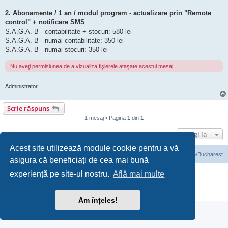
2. Abonamente / 1 an / modul program - actualizare prin "Remote
control" + notificare SMS
S.A.G.A. B - contabilitate + stocuri: 580 lei
S.A.G.A. B - numai contabilitate: 350 lei
S.A.G.A. B - numai stocuri: 350 lei
Nu aveţi permisiunea de a vizualiza fişierele ataşate acestui mesaj.
Administrator
Scrie răspuns
1 mesaj • Pagina
1
din
1
Mergi la
Acest site utilizează module cookie pentru a vă
Prima pagină
Ora este UTC+03:00 Europe/Bucharest
asigura că beneficiați de cea mai bună
Furnizat de
phpBB
® Forum Software © phpBB Limited
experiență pe site-ul nostru.
Află mai multe
Translation/Traducere:
phpBB România
Confidenţialitate
|
Termeni de utilizare
Am înțeles!